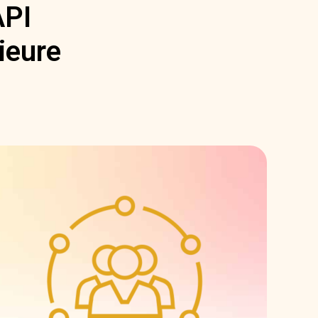
API
ieure